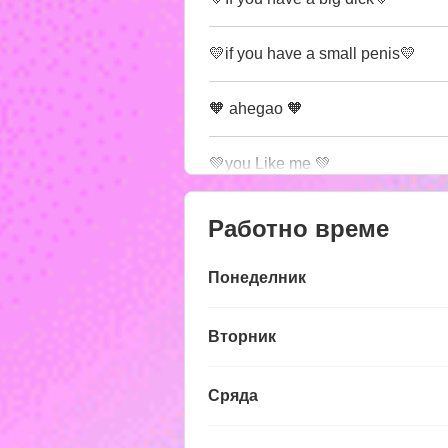
💛if you have a small penis💛
🧡 ahegao 🧡
💚you Like me 💚
Работно време
Понеделник
Вторник
Сряда