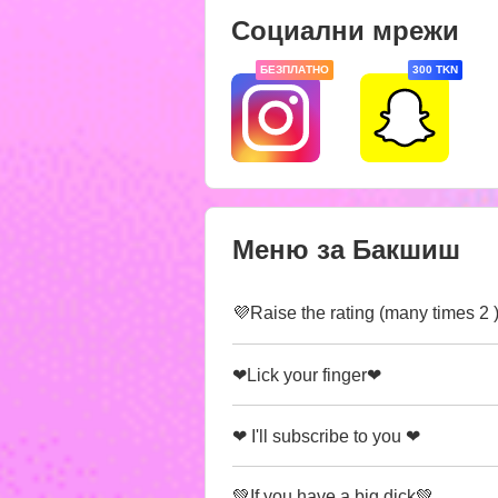
Социални мрежи
БЕЗПЛАТНО
300 TKN
Меню за Бакшиш
💜Raise the rating (many times 2 
❤Lick your finger❤
❤ I'll subscribe to you ❤
💚If you have a big dick💚