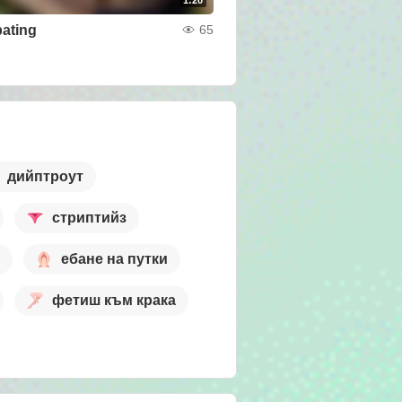
ating
65
дийптроут
стриптийз
ебане на путки
фетиш към крака