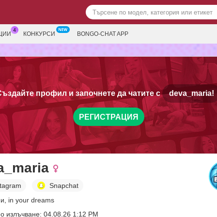
ЦИИ
КОНКУРСИ
BONGO-CHAT APP
Създайте профил и започнете да чатите с
deva_maria!
РЕГИСТРАЦИЯ
a_maria
stagram
Snapchat
и, in your dreams
о излъчване: 04.08.26 1:12 PM