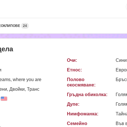
ЕОКЛИПОВЕ
24
дела
Очи:
Сини
и
Етнос:
Евро
reams, where you are
Полово
Бръс
окосмяване:
ни, Двойки, Транс
Гръдна обиколка:
Голя
Дупе:
Голя
Нимфоманка:
Тайн
Семейно
Във 