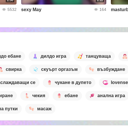
sexy May
masturb
5532
164
лдо ебане
дилдо игра
танцуваща
свирка
скуърт оргазъм
възбуждане
аслаждаващи се
чукане в дупето
lovense
иране
чекия
ебане
анална игра
на путки
масаж