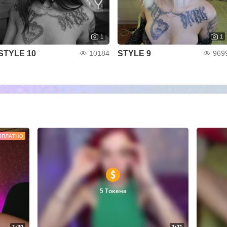
1
1
STYLE 10
STYLE 9
10184
969
ЗПЛАТНО
5 Токена
1:30
1:11