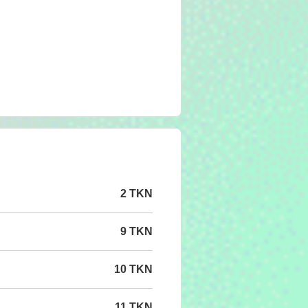
2 TKN
9 TKN
10 TKN
11 TKN