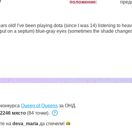
и
положение:
пред
ars old! I've been playing dota (since I was 14) listening to hea
I put on a septum) blue-gray eyes (sometimes the shade changes)
 конкурса
Queen of Queens
за ОНД.
2246 място
(84 точки).
ете на
deva_maria
да
спечели!