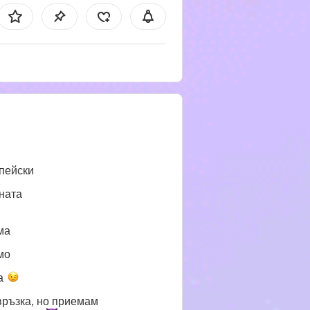
пейски
ната
ма
мо
а
връзка, но приемам