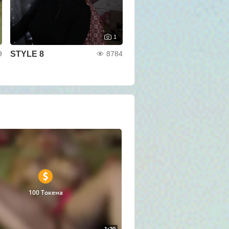
1
STYLE 8
9
8784
100 Токена
1:20