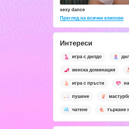
sexy dance
Преглед на всички клипове
Интереси
игра с дилдо
ди
женска доминация
игра с пръсти
н
пушене
мастурб
чатене
търкане 