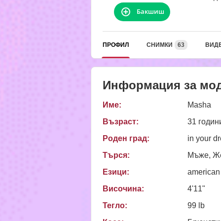
Бакшиш
ПРОФИЛ
СНИМКИ
63
ВИД
Информация за мо
Име:
Masha
Възраст:
31 годин
Роден град:
in your d
Търся:
Мъже, Же
Езици:
american
Височина:
4'11"
Тегло:
99 lb