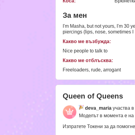
Коса:
Брюнетк
За мен
I'm Masha, but not yours, I'm 30 ye
piercings (lips, nose, sometimes 
Какво ме възбужда:
Nice people to talk to
Какво ме отблъсква:
Freeloaders, rude, arrogant
Queen of Queens
deva_maria
участва в
Моделът в момента е на
Изпратете Токени за да помогн